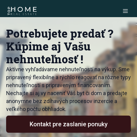
Potrebujete predať ?
Kúpime aj Vašu
nehnuteľnosť !
Aktívne vyhľadávame nehnuteľností na výkup. Sme
pripravený flexibilne a rýchlo reagovať na rôzne typy
nehnuteľností s pripraveným financovaním.
Nechajte si aj vy naceniť Váš byt či dom a predajte
anonymne bez zdĺhavých procesov inzercie a
veľkého počtu obhliadok.
Kontakt pre zaslanie ponuky